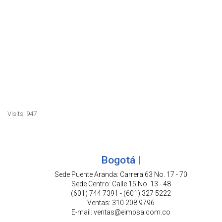
para maquinas, sensores schneider electric,
sensores para procesos, sensores para
maquinaria, sensores en escaleras, sensores
gruas, sensores de detección, Telemocanique,
sensores de presion, sensores conectados a la
nube, sensores de posicion, sensores de
seguridad, sensores inductivos, sensores
capacitativos, identificacion RFID, sensores
atmosferas explosivas
Visits: 947
Bogotá |
Sede Puente Aranda: Carrera 63 No. 17 - 70
Sede Centro: Calle 15 No. 13 - 48
(601) 744 7391 - (601) 327 5222
Ventas: 310 208 9796
E-mail: ventas@eimpsa.com.co