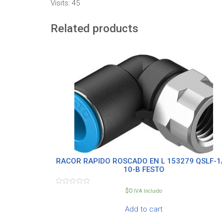
Visits: 45
Related products
RACOR RAPIDO ROSCADO EN L 153279 QSLF-1
10-B FESTO
$
0
Rated
IVA Incluido
0
out
Add to cart
of
5