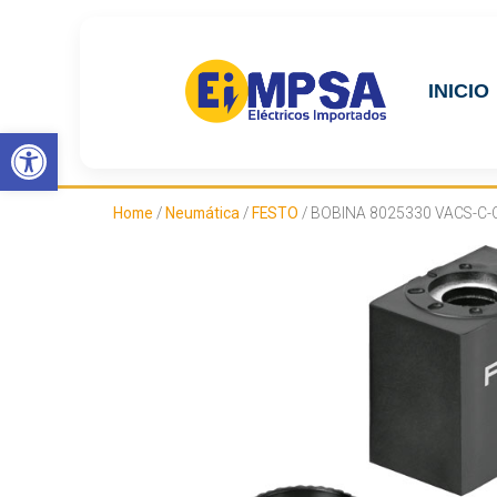
INICIO
Abrir barra de herramientas
Home
/
Neumática
/
FESTO
/ BOBINA 8025330 VACS-C-