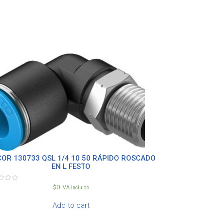
OR 130733 QSL 1/4 10 50 RÁPIDO ROSCADO
EN L FESTO
$
0
d
IVA Incluido
Add to cart