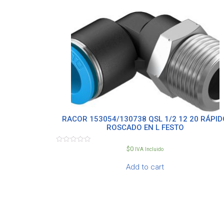
RACOR 153054/130738 QSL 1/2 12 20 RÁPID
ROSCADO EN L FESTO
$
0
Rated
IVA Incluido
0
out
Add to cart
of
5