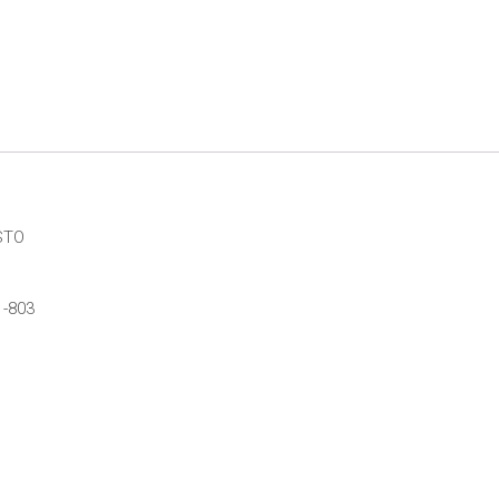
STO
1-803