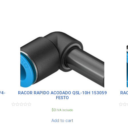
/4-
RACOR RAPIDO ACODADO QSL-10H 153059
RAC
FESTO
$
0
Rated
Rate
IVA Incluido
0
0
out
out
Add to cart
of
of
5
5