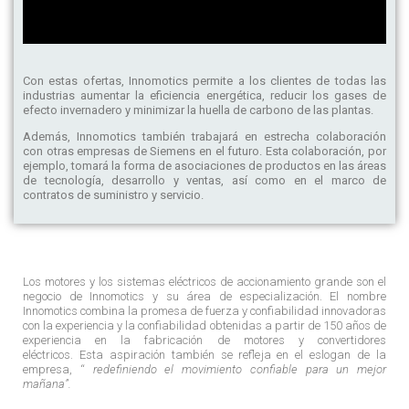
Con estas ofertas, Innomotics permite a los clientes de todas las
industrias aumentar la eficiencia energética, reducir los gases de
efecto invernadero y minimizar la huella de carbono de las plantas.
Además, Innomotics también trabajará en estrecha colaboración
con otras empresas de Siemens en el futuro. Esta colaboración, por
ejemplo, tomará la forma de asociaciones de productos en las áreas
de tecnología, desarrollo y ventas, así como en el marco de
contratos de suministro y servicio.
Los motores y los sistemas eléctricos de accionamiento grande son el
negocio de Innomotics y su área de especialización. El nombre
Innomotics combina la promesa de fuerza y ​​confiabilidad innovadoras
con la experiencia y la confiabilidad obtenidas a partir de 150 años de
experiencia en la fabricación de motores y convertidores
eléctricos. Esta aspiración también se refleja en el eslogan de la
empresa, “
redefiniendo el movimiento confiable para un mejor
mañana”.