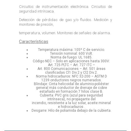
Circuitos de instrumentación electrónica. Circuitos de
seguridad intrínseca.
Detección de pérdidas de gas y/o fluidos. Medición y
monitoreo de presión,
temperatura, volumen. Monitoreo de señales de alarma.
Características
Temperatura máxima: 105º C de servicio.
Tensión nominal: 600 Volt.
Norma de fuego: UL 1685.
Código NEC – Solo en aplicaciones hasta 300V:
Art. 725 PLTC – Art. 727 ITC –
Art. 800 Comunicaciones – Art. 501 áreas
clasificadas Cl1 Div.2 y Cl2 Div.2.
Norma hidrocarburos: NFC 32-200 – ASTM D
1239.onductores negros numerados.
Blindaje: Cinta helicoidal de aluminio-poliéster
general más conductor de drenaje de cobre
estañado en formación 7 hilos clase B.
Cubierta: PVC gris (azul para seguridad
intrínseca), no propagante del
incendio, resistente a la luz solar, aceite mineral
e hidrocarburos .
Desgarre: Hilo de poliamida debajo de la cubierta.