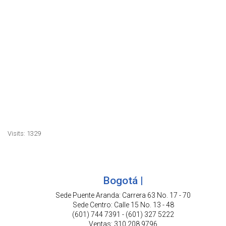
cable encauchetado, cable desnudo,
generalcable, cables para la industria,
distribuidor de cable Bogota, distribuidor de
cable Barranquilla, Distribuidor de cable
Villavicencio, Distribuidor de cable Cartagena,
Distribuidor de cable Santa Marta, Distribuidor de
cable Boyaca, Distribuidor de cable Cali, cable
vehicular, cable iluminacion, marlew colombian
cable instrumentación, instrumentación cables.
Visits: 1329
Bogotá |
Sede Puente Aranda: Carrera 63 No. 17 - 70
Sede Centro: Calle 15 No. 13 - 48
(601) 744 7391 - (601) 327 5222
Ventas: 310 208 9796