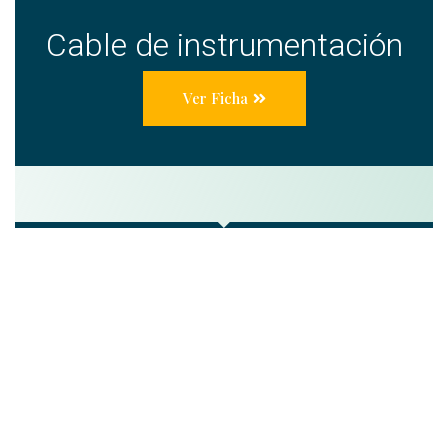
Cable de instrumentación
Ver Ficha
Cable de instrumentación, cable instrumentación
potencia, cable instrumentación control, Cable
de instrumentacion, cable instrumentacion
potencia, cable instrumentacion control, cables
potencia, cables control, Cables industriales,
cables eléctricos, cables de media tension,
cables de baja tension, cables de potencia,
Marlew, Procables, Centelsa, cable electrico,
distribuidor de cable, cable colombia, cables de
instrumentacion, cable carrete, cables de cobre,