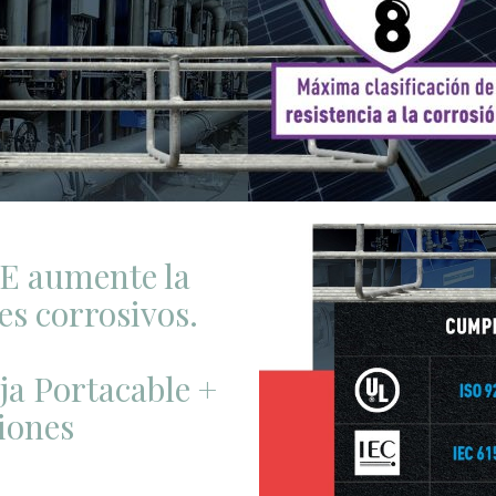
E aumente la
es corrosivos.
ja Portacable +
iones