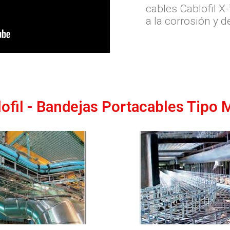
cables Cablofil X
a la corrosión y de
ofil - Bandejas Portacables Tipo 