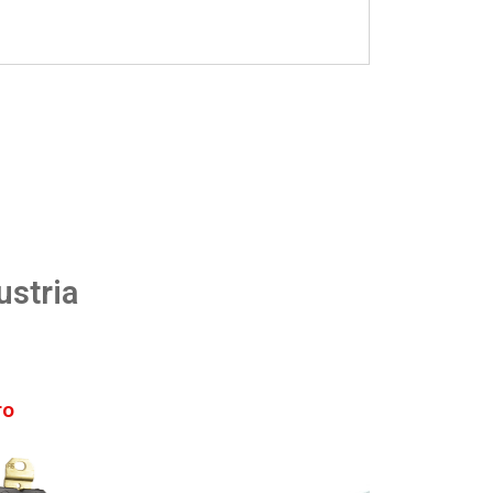
ustria
ro