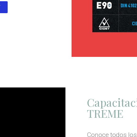
í
Capacitac
TREME
Conoce todos los 