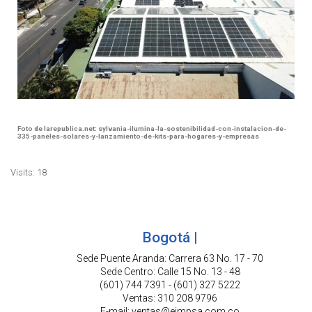
Foto de larepublica.net: sylvania-ilumina-la-sostenibilidad-con-instalacion-de-
335-paneles-solares-y-lanzamiento-de-kits-para-hogares-y-empresas
Visits: 18
Bogotá |
Sede Puente Aranda: Carrera 63 No. 17 - 70
Sede Centro: Calle 15 No. 13 - 48
(601) 744 7391 - (601) 327 5222
Ventas: 310 208 9796
E-mail: ventas@eimpsa.com.co